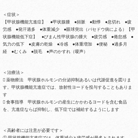
＜症状＞
【甲状腺機能亢進症】 ●甲状腺腫 ●頻脈 ●動悸 ●息切れ ●疲
労感 ●発汗過多 ●体重減少 ●眼球突出（バセドウ病による）【甲
状腺機能低下症】 ●びまん性甲状腺の腫大 ●疲労感 ●倦怠感 ●
気力の低下 ●皮膚の乾燥 ●冷感 ●体重増加 ●便秘 ●過多月
経 ●むくみ ●脱毛 ●声のかすれ（嗄声）
＜治療法＞
 薬物療法 甲状腺ホルモンの分泌抑制あるいは代謝促進を図りま
す。甲状腺機能亢進症では、放射性ヨードを投与することもありま
す
 食事指導 甲状腺ホルモンの産生にかかわるヨードを含む食品
を、亢進症ならば抑制し、低下症では補給するようにします
＜高齢者には注意が必要です＞
① 甲状腺機能亢進症では、体重減少と疲労感が最多とされます