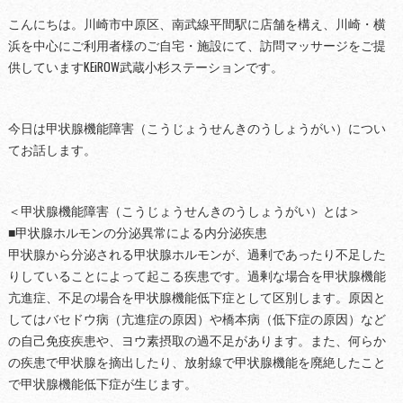
こんにちは。川崎市中原区、南武線平間駅に店舗を構え、川崎・横
浜を中心にご利用者様のご自宅・施設にて、訪問マッサージをご提
供していますKEiROW武蔵小杉ステーションです。
今日は甲状腺機能障害（こうじょうせんきのうしょうがい）につい
てお話します。
＜甲状腺機能障害（こうじょうせんきのうしょうがい）とは＞
■甲状腺ホルモンの分泌異常による内分泌疾患
甲状腺から分泌される甲状腺ホルモンが、過剰であったり不足した
りしていることによって起こる疾患です。過剰な場合を甲状腺機能
亢進症、不足の場合を甲状腺機能低下症として区別します。原因と
してはバセドウ病（亢進症の原因）や橋本病（低下症の原因）など
の自己免疫疾患や、ヨウ素摂取の過不足があります。また、何らか
の疾患で甲状腺を摘出したり、放射線で甲状腺機能を廃絶したこと
で甲状腺機能低下症が生じます。