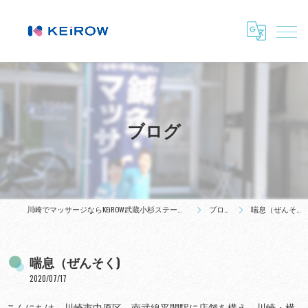
ブログ
川崎でマッサージならKEiROW武蔵小杉ステーション
ブログ
喘息（ぜんそく)
喘息（ぜんそく)
2020/07/17
こんにちは。川崎市中原区、南武線平間駅に店舗を構え、川崎・横