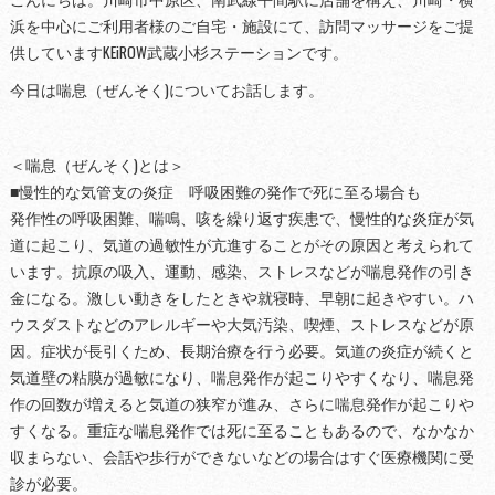
浜を中心にご利用者様のご自宅・施設にて、訪問マッサージをご提
供していますKEiROW武蔵小杉ステーションです。
今日は喘息（ぜんそく)についてお話します。
＜喘息（ぜんそく)とは＞
■慢性的な気管支の炎症 呼吸困難の発作で死に至る場合も
発作性の呼吸困難、喘鳴、咳を繰り返す疾患で、慢性的な炎症が気
道に起こり、気道の過敏性が亢進することがその原因と考えられて
います。抗原の吸入、運動、感染、ストレスなどが喘息発作の引き
金になる。激しい動きをしたときや就寝時、早朝に起きやすい。ハ
ウスダストなどのアレルギーや大気汚染、喫煙、ストレスなどが原
因。症状が長引くため、長期治療を行う必要。気道の炎症が続くと
気道壁の粘膜が過敏になり、喘息発作が起こりやすくなり、喘息発
作の回数が増えると気道の狭窄が進み、さらに喘息発作が起こりや
すくなる。重症な喘息発作では死に至ることもあるので、なかなか
収まらない、会話や歩行ができないなどの場合はすぐ医療機関に受
診が必要。