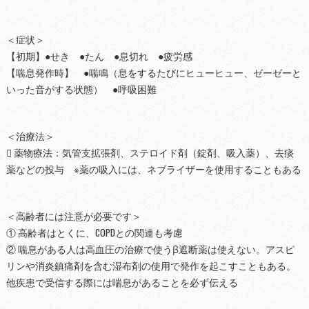
＜症状＞
【初期】●せき ●たん ●息切れ ●疲労感
【喘息発作時】 ●喘鳴（息をするたびにヒューヒュー、ゼーゼーと
いった音がする状態） ●呼吸困難
＜治療法＞
 薬物療法：気管支拡張剤、ステロイド剤（錠剤、吸入薬）、去痰
薬などの投与 ※薬の吸入には、ネブライザーを使用することもある
＜高齢者には注意が必要です＞
① 高齢者はとくに、COPDとの関連も考慮
② 喘息がある人は高血圧の治療で使うβ遮断薬は使えない。アスピ
リンや消炎鎮痛剤を含む湿布剤の使用で発作を起こすこともある。
他疾患で受信する際には喘息があることを必ず伝える