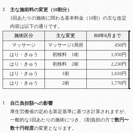
主な施術料の変更（10割分）
1
回あたりの施術に関わる基本料金（10割）の主な改定
内容は以下の通りです。
施術区分
主な変更
R8
年6月まで
マッサージ
マッサージ1局所
450
円
はり・きゅう
初検料 1術
1,950
円
はり・きゅう
初検料 2術
2,230
円
はり・きゅう
1
術
1,610
円
はり・きゅう
2
術
1,770
円
自己負担額への影響
厚生労働省の定める算定基準に基づき計算されますが、
一般的な1回あたりの施術につき、1割負担の方で
数円〜
数十円程度
の変更となります。