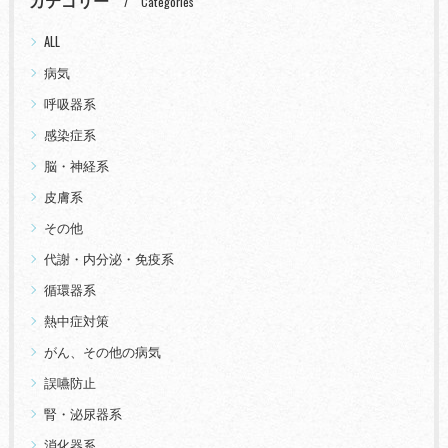
カテゴリー
Categories
ALL
病気
呼吸器系
感染症系
脳・神経系
皮膚系
その他
代謝・内分泌・免疫系
循環器系
熱中症対策
がん、その他の病気
誤嚥防止
腎・泌尿器系
消化器系