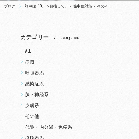
ブログ
熱中症「0」を目指して。 ＜熱中症対策＞ その４
カテゴリー
Categories
ALL
病気
て
呼吸器系
感染症系
脳・神経系
皮膚系
その他
代謝・内分泌・免疫系
循環器系