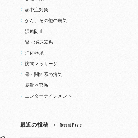
熱中症対策
がん、その他の病気
誤嚥防止
腎・泌尿器系
消化器系
訪問マッサージ
骨・関節系の病気
感覚器官系
エンターテインメント
最近の投稿
Recent Posts
設や