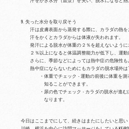
汗をかき水分（血漿）を失い、脱水になると熱
9. 失った水分を取り戻そう
汗は皮膚表面から蒸発する際に、カラダの熱を
汗をかくとカラダからは体液が失われます。
発汗による脱水が体重の２％を超えないように
２％以上になると体温調整能力が低下し、運動
さらに、季節などによっては熱中症の危険性も
熱中症にならないためにもカラダの脱水場外は
・体重でチェック - 運動の前後に体重を測る
知ることができます。
・尿の色でチェック - カラダの脱水が進むほ
なります。
今日はここまでにして、続きはまたにしたいと思い
川崎、横浜を中心に訪問マッサージをしているKEi