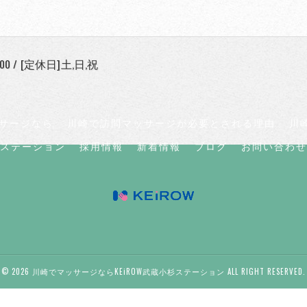
:00 / [定休日]土,日,祝
サージなら
川崎で訪問マッサージが必要とされる理由
川
小杉ステーション
採用情報
新着情報
ブログ
お問い合わせ
© 2026 川崎でマッサージならKEiROW武蔵小杉ステーション ALL RIGHT RESERVED.