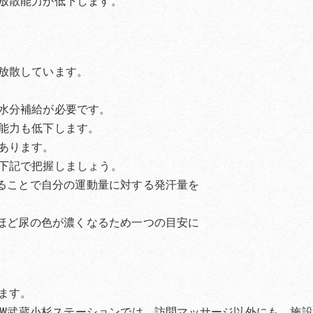
放散能力が低下します。
放散しています。
水分補給が必要です。
能力も低下します。
あります。
下記で把握しましょう。
ことで自分の運動量に対する発汗量を
ど尿の色が濃くなるため一つの目安に
ます。
ROW武蔵小杉ステーションでは、訪問マッサージ以外にも、施