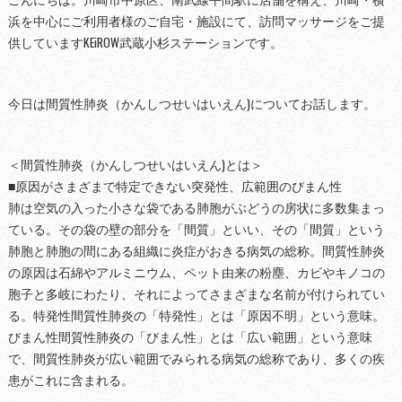
浜を中心にご利用者様のご自宅・施設にて、訪問マッサージをご提
供していますKEiROW武蔵小杉ステーションです。
今日は間質性肺炎（かんしつせいはいえん)についてお話します。
＜間質性肺炎（かんしつせいはいえん)とは＞
■原因がさまざまで特定できない突発性、広範囲のびまん性
肺は空気の入った小さな袋である肺胞がぶどうの房状に多数集まっ
ている。その袋の壁の部分を「間質」といい、その「間質」という
肺胞と肺胞の間にある組織に炎症がおきる病気の総称。間質性肺炎
の原因は石綿やアルミニウム、ペット由来の粉塵、カビやキノコの
胞子と多岐にわたり、それによってさまざまな名前が付けられてい
る。特発性間質性肺炎の「特発性」とは「原因不明」という意味。
びまん性間質性肺炎の「びまん性」とは「広い範囲」という意味
で、間質性肺炎が広い範囲でみられる病気の総称であり、多くの疾
患がこれに含まれる。