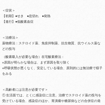
＜症状＞
【初期】●せき ●息切れ ●発熱
【進行】●低酸素血症
＜治療法＞
薬物療法：ステロイド薬、免疫抑制薬、抗生物質、抗ウイルス薬な
どの投与
（酸素吸入が必要な場合）在宅酸素療法：
※原因が明らかな場合は、まず原因を取り除く
※呼吸状態が悪くなく、安定している場合、原則的には無治療で様子
をみる
＜高齢者には注意が必要です＞
① 生活面では、とくに感染症に注意。治療でステロイド薬の投与を
受けている場合、感染症のほか、胃潰瘍や糖尿病などの合併症の発