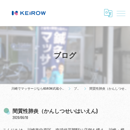
ブログ
川崎でマッサージならKEiROW武蔵小杉ステーション
ブログ
間質性肺炎（かんしつせいはいえん)
間質性肺炎（かんしつせいはいえん)
2020/06/10
こんにちは。川崎市中原区、南武線平間駅に店舗を構え、川崎・横