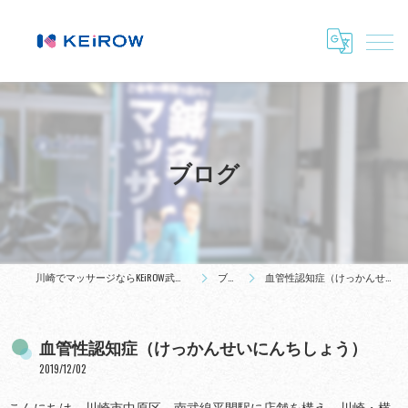
ブログ
川崎でマッサージならKEiROW武蔵小杉ステーション
ブログ
血管性認知症（けっかんせいにんちしょう）
血管性認知症（けっかんせいにんちしょう）
2019/12/02
こんにちは。川崎市中原区、南武線平間駅に店舗を構え、川崎・横