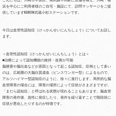
浜を中心にご利用者様のご自宅・施設にて、訪問マッサージをご提
供していますKEiROW武蔵小杉ステーションです。
今日は血管性認知症（けっかんせいにんちしょう）についてお話し
ます。
＜血管性認知症（けっかんせいにんちしょう）とは＞
■治療によって認知機能の維持・改善が可能
脳梗塞や脳出血などが原因となって起こる認知症。症例として多い
のは、広範囲の大脳白質虚血（ビンスワンガー型）によるもので、
アルツハイマー型認知症のように、徐々に進行します。局所的な脳
血管障害の場合には、障害の場所によって症状がさまざまですが、
「まだら認知症」と呼ばれる状態が現れることもあります。脳血管
障害の発作後、急性に発症したり、発作を繰り返すことで階段状に
症状が悪化したりするのが特徴です。