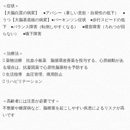
＜症状＞
【大脳白質の病変】 ●アパシー（著しい意欲・自発性の低下） ●
うつ【大脳基底核の病変】●パーキンソン症状 ●歩行スピードの低
下 ●バランス障害（転倒しやすくなる） ●構音障害（ろれつが回
らない） ●嚥下障害
＜治療法＞
 薬物治療 抗血小板薬 脳循環改善薬を投与する。心房細動があ
る場合は、抗凝固薬で心原性脳塞栓を予防する
 生活指導 血圧管理、廃用防止
 リハビリテーション
＜高齢者には注意が必要です＞
不整脈や糖尿病など、脳梗塞を起こしやすい疾患によるリスクが高
いです