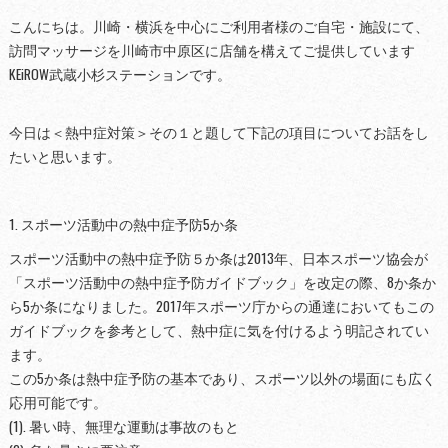
こんにちは。川崎・横浜を中心にご利用者様のご自宅・施設にて、
訪問マッサージを川崎市中原区に店舗を構えてご提供しています
KEiROW武蔵小杉ステーションです。
今日は＜熱中症対策＞その１と題して下記の項目についてお話をし
たいと思います。
1. スポーツ活動中の熱中症予防5か条
スポーツ活動中の熱中症予防５か条は2013年、日本スポーツ協会が
「スポーツ活動中の熱中症予防ガイドブック」を改定の際、8か条か
ら5か条になりました。2017年スポーツ庁からの通達においてもこの
ガイドブックを参考として、熱中症に気を付けるよう明記されてい
ます。
この5か条は熱中症予防の基本であり、スポーツ以外の場面にも広く
応用可能です。
(1). 暑い時、無理な運動は事故のもと