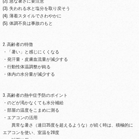
(2). 急な暑さに要注意
(3). 失われる水と塩分を取り戻そう
(4). 薄着スタイルでさわやかに
(5). 体調不良は事故のもと
2. 高齢者の特徴
・「暑い」と感じにくくなる
・発汗量・皮膚血流量が減少する
・行動性体温調整が鈍る
・体内の水分量が減少する
3. 高齢者の熱中症予防のポイント
・のどが渇かなくても水分補給
・部屋の温度をこまめに測る
・エアコンの活用
異常な暑さ（連日35度を超えるような）が続く時は、積極的に
エアコンを使い、室温を28度