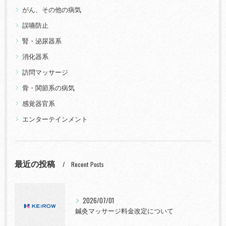
がん、その他の病気
誤嚥防止
腎・泌尿器系
消化器系
訪問マッサージ
骨・関節系の病気
感覚器官系
エンターテインメント
最近の投稿
Recent Posts
2026/07/01
鍼灸マッサージ料金改定について