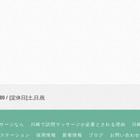
:00 / [定休日]土,日,祝
サージなら
川崎で訪問マッサージが必要とされる理由
川
小杉ステーション
採用情報
新着情報
ブログ
お問い合わせ