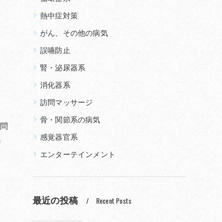
熱中症対策
がん、その他の病気
誤嚥防止
腎・泌尿器系
消化器系
訪問マッサージ
骨・関節系の病気
訪問
感覚器官系
興
エンターテインメント
最近の投稿
Recent Posts