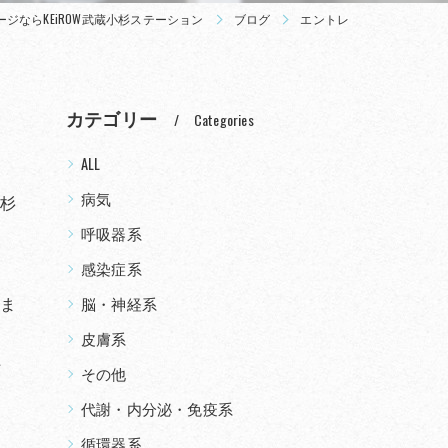
ジならKEiROW武蔵小杉ステーション
ブログ
エントレ
カテゴリー
Categories
ALL
病気
小杉
呼吸器系
感染症系
いま
脳・神経系
皮膚系
た
その他
代謝・内分泌・免疫系
循環器系