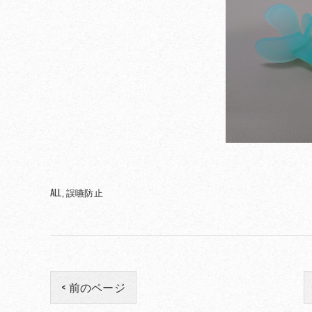
ALL
誤嚥防止
< 前のページ