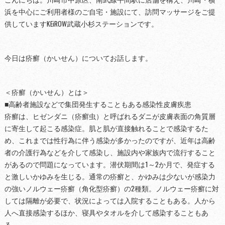
浜を中心にご利用者様のご自宅・施設にて、訪問マッサージをご提
供していますKEiROW武蔵小杉ステーションです。
今日は疥癬（かいせん）についてお話します。
＜疥癬（かいせん）とは＞
■高齢者施設などで集団発生することもある感染性皮膚疾患
疥癬は、ヒゼンダニ（疥癬虫）と呼ばれるダニが皮膚表面の角質層
に寄生して起こる感染症。肌と肌が直接触れることで感染するた
め、これまでは性行為に伴う感染が多かったのですが、近年は高齢
者の介護行為などを介して感染し、施設内や家族内で流行すること
があるので問題になっています。潜伏期間は1～2か月で、発症する
と激しいかゆみを生じる。通常の疥癬と、かゆみは少ないが感染力
の強いノルウェー疥癬（角化型疥癬）の2種類。ノルウェー疥癬に対
しては隔離が必要で、状況によっては入院することもある。人から
人へ直接感染するほか、寝具やタオルを介して感染することもあ
る。