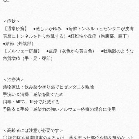
＜症状＞
【通常疥癬】 ●激しいかゆみ ●疥癬トンネル（ヒゼンダニが皮膚
表層にトンネルを作り散乱する）●紅斑性小丘疹（胸腹部、腋下）
●結節（外陰部）
【ノルウェー疥癬】 ●皮疹（灰色から黄白色） ●牡蠣殻のような
角質増殖（手・足・臀部）
＜治療法＞
薬物療法：飲み薬や塗り薬でヒゼンダニを駆除
手洗い＆清掃：感染を防ぐため
消毒：50℃、10分で死滅する
予防衣＆手袋：感染力の強いノルウェー疥癬の場合に使用
＜高齢者には注意が必要です＞
① 認知症や意識障害のある人は、薬を塗った部位や指を舐めないよ