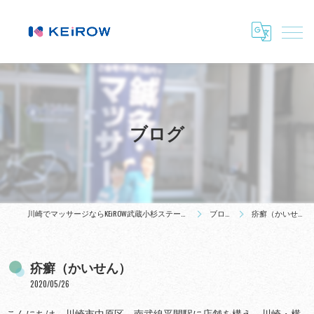
ブログ
川崎でマッサージならKEiROW武蔵小杉ステーション
ブログ
疥癬（かいせん）
疥癬（かいせん）
2020/05/26
こんにちは。川崎市中原区、南武線平間駅に店舗を構え、川崎・横